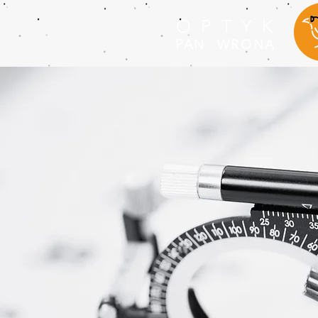
O P T Y K
PAN WRONA