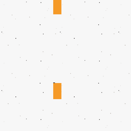
BADANIE WZROKU
SOCZEWKI KOREKCYJNE