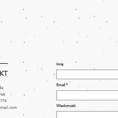
Imię
KT
Email
4a
ńsk
 774
Wiadomość
mail.com