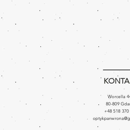
KONTA
Worcella 4
80-809 Gda
​​+48 518 370
optykpanwrona@g